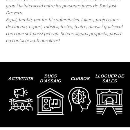
grup i la interacció entre les persones joves de Sant Just
Desvern.
Espai, també, per fer-hi conferències, tallers, projeccions
de cinema, esport, música, festes, teatre, dansa i qualsevol
cosa que se't passi pel cap. Si tens alguna proposta, posa't
en contacte amb nosaltres!
BUCS
LLOGUER DE
ACTIVITATS
CURSOS
D'ASSAIG
SALES