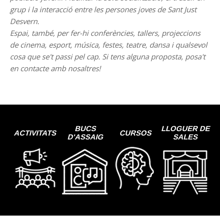
grup i la interacció entre les persones joves de Sant Just
Desvern.
Espai, també, per fer-hi conferències, tallers, projeccions
de cinema, esport, música, festes, teatre, dansa i qualsevol
cosa que se't passi pel cap. Si tens alguna proposta, posa't
en contacte amb nosaltres!
BUCS
LLOGUER DE
ACTIVITATS
CURSOS
D'ASSAIG
SALES