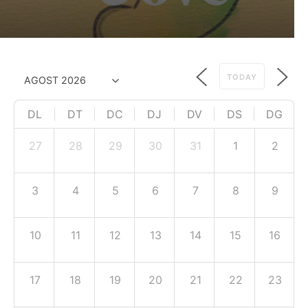
TODAY
DL
DT
DC
DJ
DV
DS
DG
27
28
29
30
31
1
2
3
4
5
6
7
8
9
10
11
12
13
14
15
16
17
18
19
20
21
22
23