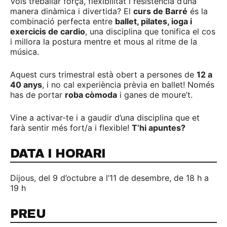
Vols treballar força, flexibilitat i resistència d’una
manera dinàmica i divertida? El
curs de Barré
és la
combinació perfecta entre
ballet, pilates, ioga i
exercicis de cardio
, una disciplina que tonifica el cos
i millora la postura mentre et mous al ritme de la
música.
Aquest curs trimestral està obert a persones de
12 a
40 anys
, i no cal experiència prèvia en ballet! Només
has de portar
roba còmoda
i ganes de moure’t.
Vine a activar-te i a gaudir d’una disciplina que et
farà sentir més fort/a i flexible!
T’hi apuntes?
DATA I HORARI
Dijous, del 9 d’octubre a l’11 de desembre, de 18 h a
19 h
PREU