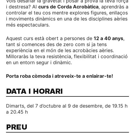
Vols desafiar la gravetat i posar a prova la teva força
i destresa? Al
curs de Corda Acrobàtica
, aprendràs a
controlar el teu cos mentre explores figures, enllaços
i moviments dinàmics en una de les disciplines aèries
més espectaculars.
Aquest curs està obert a persones de
12 a 40 anys
,
tant si comences des de zero com si ja tens
experiència en el món de les acrobàcies aèries.
Milloraràs la teva resistència, flexibilitat i coordinació
en un entorn segur i dinàmic.
Porta roba còmoda i atreveix-te a enlairar-te!
DATA I HORARI
Dimarts, del 7 d’octubre al 9 de desembre, de 19.15 h
a 20.45 h
PREU