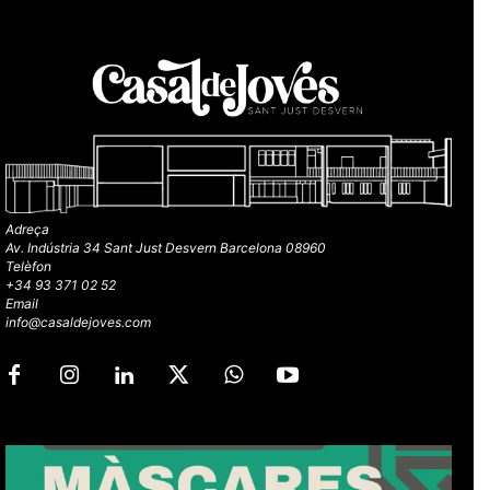
Adreça
Av. Indústria 34 Sant Just Desvern Barcelona 08960
Telèfon
+34 93 371 02 52
Email
info@casaldejoves.com