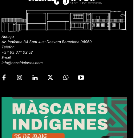
Adreça
Av. Indústria 34 Sant Just Desvern Barcelona 08960
Telèfon
+34 93 371 02 52
Email
info@casaldejoves.com