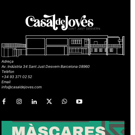
Adreça
Av. Indústria 34 Sant Just Desvern Barcelona 08960
Telèfon
+34 93 371 02 52
Email
info@casaldejoves.com