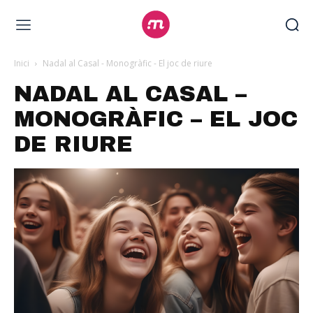
Inici
Nadal al Casal - Monogràfic - El joc de riure
NADAL AL CASAL –
MONOGRÀFIC – EL JOC
DE RIURE