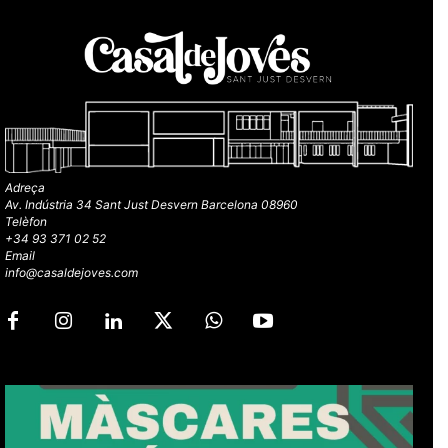
Adreça
Av. Indústria 34 Sant Just Desvern Barcelona 08960
Telèfon
+34 93 371 02 52
Email
info@casaldejoves.com