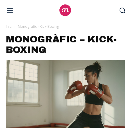
Inici
Monogràfic - Kick-Boxing
MONOGRÀFIC – KICK-
BOXING