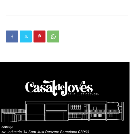
Adreça
Av. Indústria 34 Sant Just Desvern Barcelona 08960