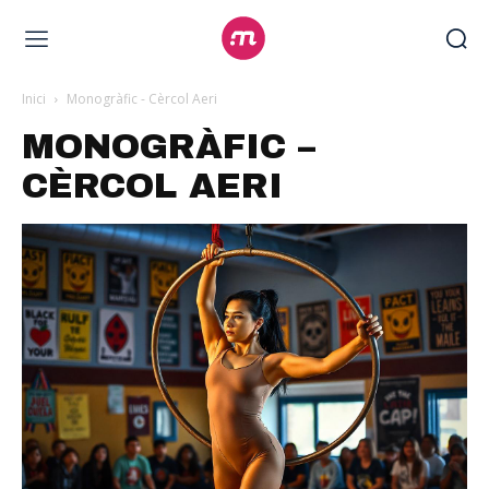
Inici
Monogràfic - Cèrcol Aeri
MONOGRÀFIC –
CÈRCOL AERI