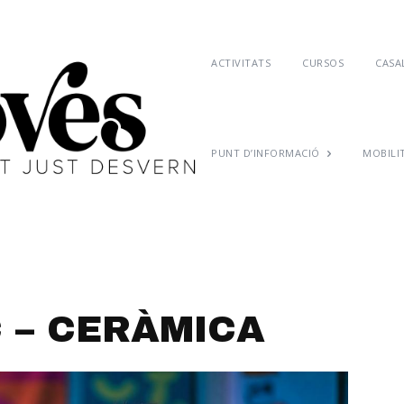
ACTIVITATS
CURSOS
CASAL
PUNT D’INFORMACIÓ
MOBILI
 – CERÀMICA