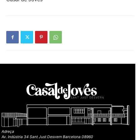
Adreça
Av. Indústria 34 Sant Just Desvern Barcelona 08960