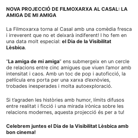
NOVA PROJECCIÓ DE FILMOXARXA AL CASAL: LA
AMIGA DE MI AMIGA
La Filmoxarxa torna al Casal amb una comèdia fresca
i irreverent que no et deixarà indiferent! I ho fem en
una data molt especial:
el Dia de la Visibilitat
Lèsbica
.
“
La amiga de mi amiga
” ens submergeix en un cercle
de relacions entre cinc amigues que viuen l’amor amb
intensitat i caos. Amb un toc de pop i autoficció, la
pel·lícula ens porta per una xarxa d’exnòvies,
trobades inesperades i molta autoexploració.
Si t’agraden les històries amb humor, límits difusos
entre realitat i ficció i una mirada irònica sobre les
relacions modernes, aquesta projecció és per a tu!
Celebrem juntes el Dia de la Visibilitat Lèsbica amb
bon cinema!