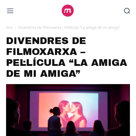
Inici
Divendres de Filmoxarxa - Pel·lícula "La amiga de mi amiga"
DIVENDRES DE
FILMOXARXA –
PEL·LÍCULA “LA AMIGA
DE MI AMIGA”