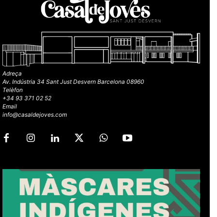
Adreça
Av. Indústria 34 Sant Just Desvern Barcelona 08960
Telèfon
+34 93 371 02 52
Email
info@casaldejoves.com