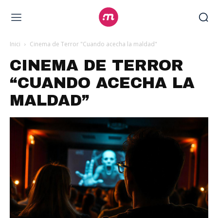
Inici
Cinema de Terror "Cuando acecha la maldad"
CINEMA DE TERROR
“CUANDO ACECHA LA
MALDAD”