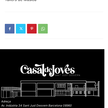
Adreça
Av. Indústria 34 Sant Just Desvern Barcelona 08960