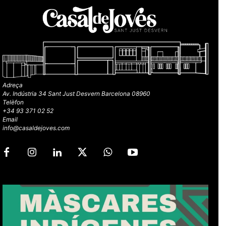
Adreça
Av. Indústria 34 Sant Just Desvern Barcelona 08960
Telèfon
+34 93 371 02 52
Email
info@casaldejoves.com