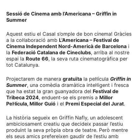
Sessió de Cinema amb l’Americana – Griffin in
Summer
Aquest estiu el Casal s’omple de bon cinema! Gràcies
a la col·laboració amb
L’Americana – Festival de
Cinema Independent Nord-Americà de Barcelona
i
la
Federació Catalana de Cineclubs
, arriba al nostre
espai la
Route 66
, la seva ruta cinematogràfica per
tot Catalunya.
Projectarem de manera
gratuïta
la pel·lícula
Griffin in
Summer
, una comèdia dramàtica intel·ligent i fresca
que ha estat la gran guanyadora del
Festival de
Tribeca 2024
, enduent-se els premis a
Millor
Pel·lícula, Millor Guió
i el
Premi Especial del Jurat
.
La història segueix en Griffin Nafly, un adolescent
ambiciosament creatiu que decideix passar l’estiu
produint la seva pròpia obra de teatre. Però mentre
els seus amics prefereixen gaudir de l’estiu amb