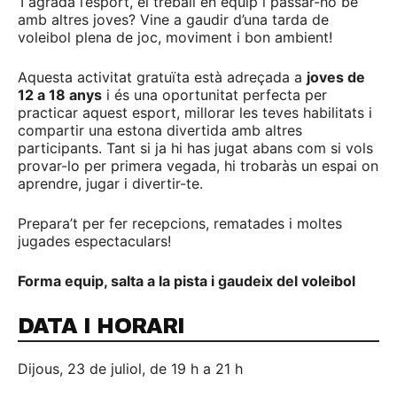
T’agrada l’esport, el treball en equip i passar-ho bé
amb altres joves? Vine a gaudir d’una tarda de
voleibol plena de joc, moviment i bon ambient!
Aquesta activitat gratuïta està adreçada a
joves de
12 a 18 anys
i és una oportunitat perfecta per
practicar aquest esport, millorar les teves habilitats i
compartir una estona divertida amb altres
participants. Tant si ja hi has jugat abans com si vols
provar-lo per primera vegada, hi trobaràs un espai on
aprendre, jugar i divertir-te.
Prepara’t per fer recepcions, rematades i moltes
jugades espectaculars!
Forma equip, salta a la pista i gaudeix del voleibol
DATA I HORARI
Dijous, 23 de juliol, de 19 h a 21 h