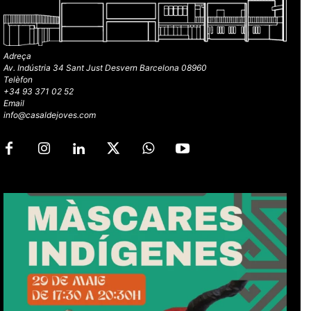
Adreça
Av. Indústria 34 Sant Just Desvern Barcelona 08960
Telèfon
+34 93 371 02 52
Email
info@casaldejoves.com