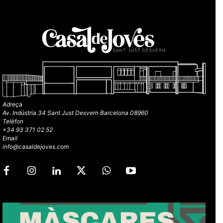
Adreça
Av. Indústria 34 Sant Just Desvern Barcelona 08960
Telèfon
+34 93 371 02 52
Email
info@casaldejoves.com