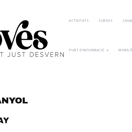
ACTIVITATS
CURSOS
CASAL
PUNT D’INFORMACIÓ
MOBILI
ANYOL
AY