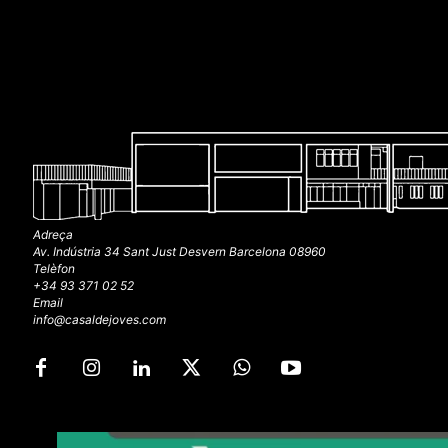
Adreça
Av. Indústria 34 Sant Just Desvern Barcelona 08960
Telèfon
+34 93 371 02 52
Email
info@casaldejoves.com