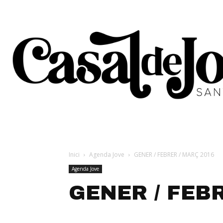
Inici
Agenda Jove
GENER / FEBRER / MARÇ 2016
Agenda Jove
GENER / FEB