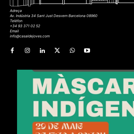
Adreça
Av. Indústria 34 Sant Just Desvern Barcelona 08960
Telèfon
+34 93 371 02 52
Email
info@casaldejoves.com