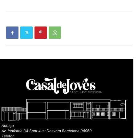
Adreça
Av. Indústria 34 Sant Just Desvern Barcelona 08960
Telèfon