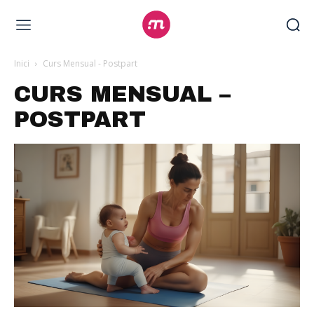
Inici
Curs Mensual - Postpart
CURS MENSUAL –
POSTPART