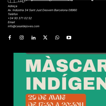
Adreça
Av. Indústria 34 Sant Just Desvern Barcelona 08960
Telèfon
+34 93 371 02 52
Email
info@casaldejoves.com