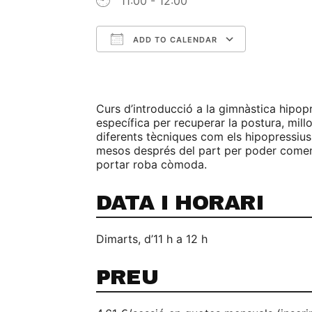
11:00 - 12:00
ADD TO CALENDAR
Download ICS
Google C
Curs d’introducció a la gimnàstica hipop
específica per recuperar la postura, millo
diferents tècniques com els hipopressius,
mesos després del part per poder començ
portar roba còmoda.
DATA I HORARI
Dimarts, d’11 h a 12 h
PREU