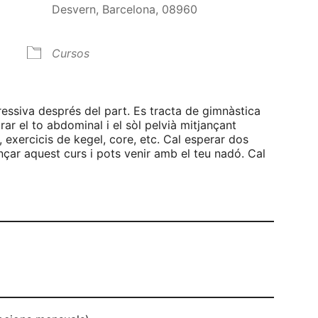
Desvern, Barcelona, 08960
Cursos
alendar
iCalendar
Office 365
ressiva després del part. Es tracta de gimnàstica
rar el to abdominal i el sòl pelvià mitjançant
 exercicis de kegel, core, etc. Cal esperar dos
ar aquest curs i pots venir amb el teu nadó. Cal