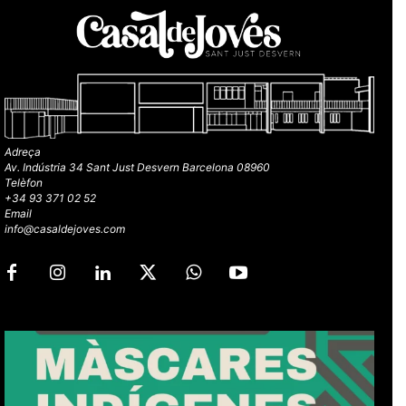
Adreça
Av. Indústria 34 Sant Just Desvern Barcelona 08960
Telèfon
+34 93 371 02 52
Email
info@casaldejoves.com