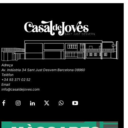
Adreça
Av. Indústria 34 Sant Just Desvern Barcelona 08960
Telèfon
+34 93 371 02 52
Email
info@casaldejoves.com