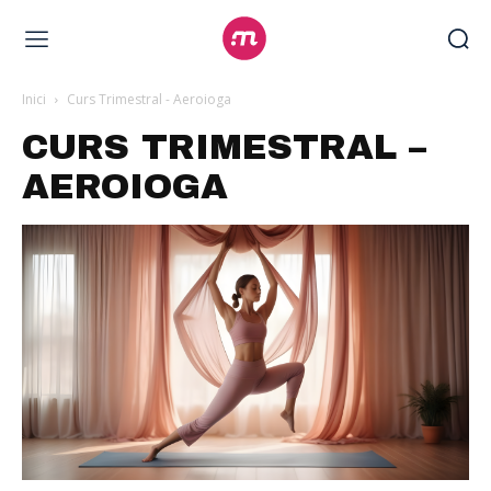
Inici
Curs Trimestral - Aeroioga
CURS TRIMESTRAL –
AEROIOGA