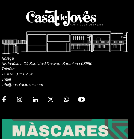
Adreça
Av. Indústria 34 Sant Just Desvern Barcelona 08960
Telèfon
+34 93 371 02 52
Email
info@casaldejoves.com