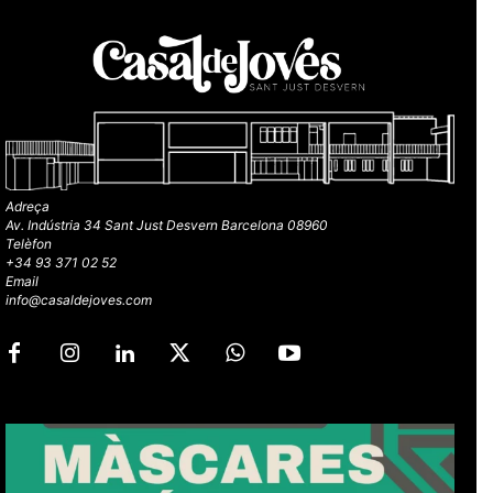
Adreça
Av. Indústria 34 Sant Just Desvern Barcelona 08960
Telèfon
+34 93 371 02 52
Email
info@casaldejoves.com