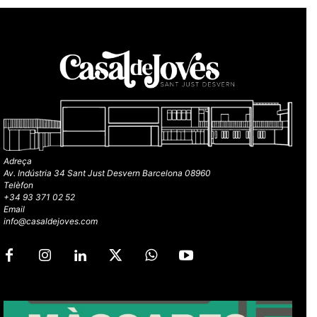
Adreça
Av. Indústria 34 Sant Just Desvern Barcelona 08960
Telèfon
+34 93 371 02 52
Email
info@casaldejoves.com