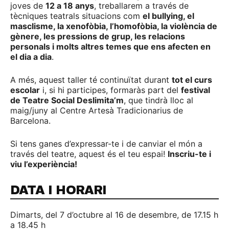
joves de
12 a 18 anys
, treballarem a través de
tècniques teatrals situacions com
el bullying, el
masclisme, la xenofòbia, l’homofòbia, la violència de
gènere, les pressions de grup, les relacions
personals i molts altres temes que ens afecten en
el dia a dia
.
A més, aquest taller té continuïtat durant
tot el curs
escolar
i, si hi participes, formaràs part del
festival
de Teatre Social Deslimita’m
, que tindrà lloc al
maig/juny al Centre Artesà Tradicionarius de
Barcelona.
Si tens ganes d’expressar-te i de canviar el món a
través del teatre, aquest és el teu espai!
Inscriu-te i
viu l’experiència!
DATA I HORARI
Dimarts, del 7 d’octubre al 16 de desembre, de 17.15 h
a 18.45 h