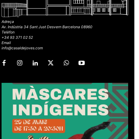
Adreça
Av. Indústria 34 Sant Just Desvern Barcelona 08960
Telèfon
+34 93 371 02 52
Email
info@casaldejoves.com