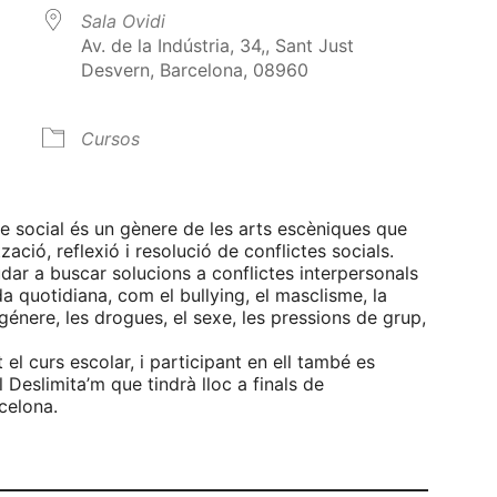
Sala Ovidi
Av. de la Indústria, 34,, Sant Just
Desvern, Barcelona, 08960
Cursos
alendar
iCalendar
Office 365
re social és un gènere de les arts escèniques que
ització, reflexió i resolució de conflictes socials.
dar a buscar solucions a conflictes interpersonals
da quotidiana, com el bullying, el masclisme, la
génere, les drogues, el sexe, les pressions de grup,
 el curs escolar, i participant en ell també es
 Deslimita’m que tindrà lloc a finals de
celona.