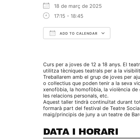
18 de març de 2025
17:15 - 18:45
ADD TO CALENDAR
Download ICS
Google C
Curs per a joves de 12 a 18 anys. El teat
utilitza tècniques teatrals per a la visibil
Treballarem amb el grup de joves per aju
o col·lectius que poden tenir a la seva vi
xenofòbia, la homofòbia, la violència de 
les relacions personals, etc.
Aquest taller tindrà continuïtat durant tot
formarà part del festival de Teatre Social
maig/principis de juny a un teatre de Bar
DATA I HORARI