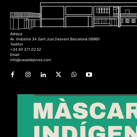
Adreça
Av. Indústria 34 Sant Just Desvern Barcelona 08960
Telèfon
+34 93 371 02 52
Email
info@casaldejoves.com