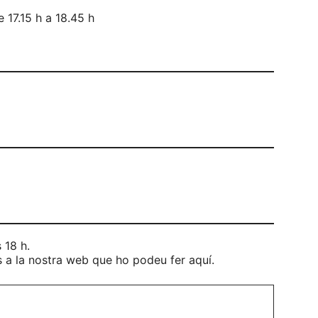
 17.15 h a 18.45 h
 18 h.
s a la nostra web que ho podeu fer aquí.