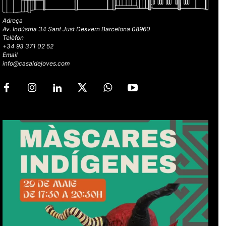
Adreça
Av. Indústria 34 Sant Just Desvern Barcelona 08960
Telèfon
+34 93 371 02 52
Email
info@casaldejoves.com