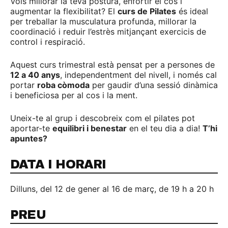
Vols millorar la teva postura, enfortir el cos i
augmentar la flexibilitat? El
curs de Pilates
és ideal
per treballar la musculatura profunda, millorar la
coordinació i reduir l’estrès mitjançant exercicis de
control i respiració.
Aquest curs trimestral està pensat per a persones de
12 a 40 anys
, independentment del nivell, i només cal
portar
roba còmoda
per gaudir d’una sessió dinàmica
i beneficiosa per al cos i la ment.
Uneix-te al grup i descobreix com el pilates pot
aportar-te
equilibri i benestar
en el teu dia a dia!
T’hi
apuntes?
DATA I HORARI
Dilluns, del 12 de gener al 16 de març, de 19 h a 20 h
PREU