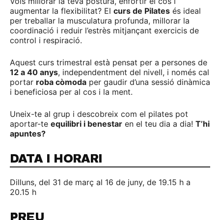
Vols millorar la teva postura, enfortir el cos i
augmentar la flexibilitat? El
curs de Pilates
és ideal
per treballar la musculatura profunda, millorar la
coordinació i reduir l’estrès mitjançant exercicis de
control i respiració.
Aquest curs trimestral està pensat per a persones de
12 a 40 anys
, independentment del nivell, i només cal
portar
roba còmoda
per gaudir d’una sessió dinàmica
i beneficiosa per al cos i la ment.
Uneix-te al grup i descobreix com el pilates pot
aportar-te
equilibri i benestar
en el teu dia a dia!
T’hi
apuntes?
DATA I HORARI
Dilluns, del 31 de març al 16 de juny, de 19.15 h a
20.15 h
PREU