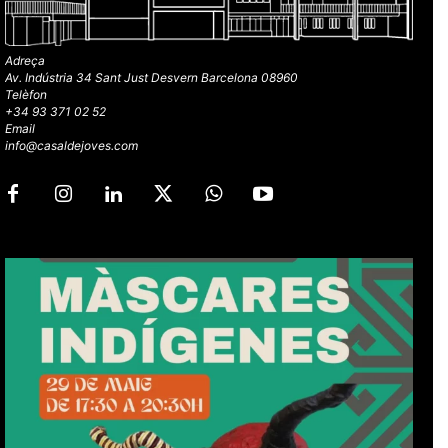
Adreça
Av. Indústria 34 Sant Just Desvern Barcelona 08960
Telèfon
+34 93 371 02 52
Email
info@casaldejoves.com