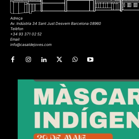
Adreça
Av. Indústria 34 Sant Just Desvern Barcelona 08960
Telèfon
+34 93 371 02 52
Email
info@casaldejoves.com