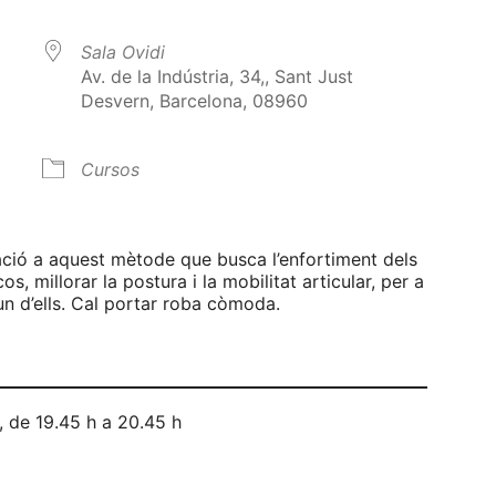
Sala Ovidi
Av. de la Indústria, 34,, Sant Just
Desvern, Barcelona, 08960
Cursos
alendar
iCalendar
Office 365
iació a aquest mètode que busca l’enfortiment dels
s, millorar la postura i la mobilitat articular, per a
un d’ells. Cal portar roba còmoda.
, de 19.45 h a 20.45 h