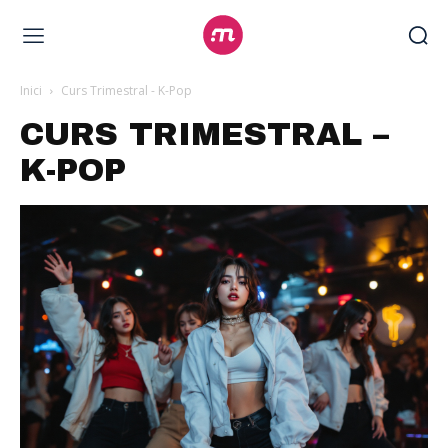
Inici
Curs Trimestral - K-Pop
CURS TRIMESTRAL –
K-POP