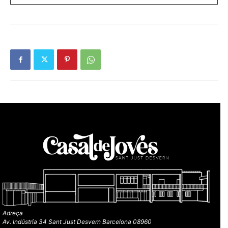
Adreça
Av. Indústria 34 Sant Just Desvern Barcelona 08960