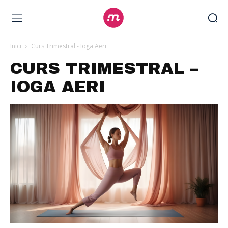
Inici
Curs Trimestral - Ioga Aeri
CURS TRIMESTRAL –
IOGA AERI