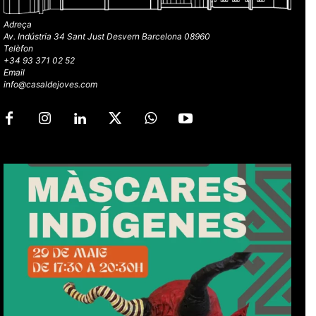
Adreça
Av. Indústria 34 Sant Just Desvern Barcelona 08960
Telèfon
+34 93 371 02 52
Email
info@casaldejoves.com