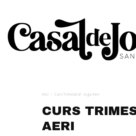
Inici
Curs Trimestral - Ioga Aeri
CURS TRIMES
AERI