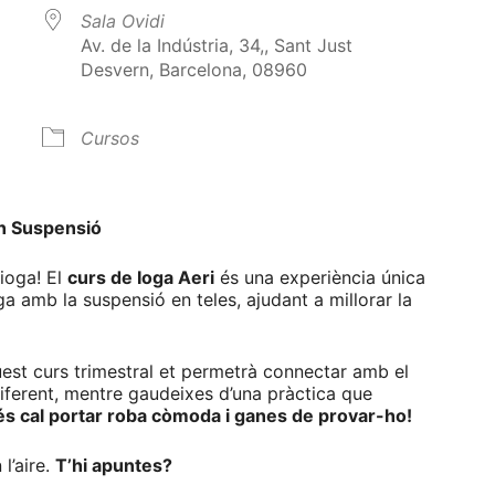
Sala Ovidi
Av. de la Indústria, 34,, Sant Just
Desvern, Barcelona, 08960
Cursos
alendar
iCalendar
Office 365
en Suspensió
ioga! El
curs de Ioga Aeri
és una experiència única
a amb la suspensió en teles, ajudant a millorar la
uest curs trimestral et permetrà connectar amb el
diferent, mentre gaudeixes d’una pràctica que
 cal portar roba còmoda i ganes de provar-ho!
l’aire.
T’hi apuntes?