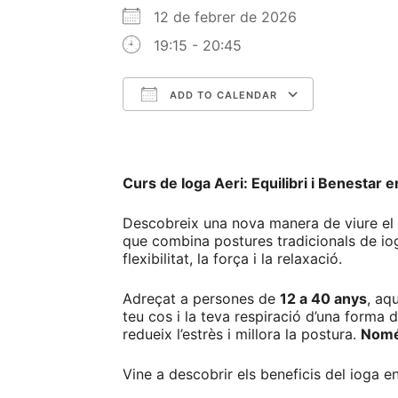
12 de febrer de 2026
19:15 - 20:45
ADD TO CALENDAR
Download ICS
Google C
Curs de Ioga Aeri: Equilibri i Benestar 
Descobreix una nova manera de viure el 
que combina postures tradicionals de iog
flexibilitat, la força i la relaxació.
Adreçat a persones de
12 a 40 anys
, aq
teu cos i la teva respiració d’una forma 
redueix l’estrès i millora la postura.
Només
Vine a descobrir els beneficis del ioga en 