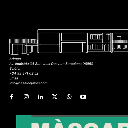
Adreça
Av. Indústria 34 Sant Just Desvern Barcelona 08960
Telèfon
+34 93 371 02 52
Email
info@casaldejoves.com