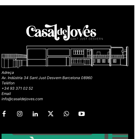
Adreça
Av. Indústria 34 Sant Just Desvern Barcelona 08960
Telèfon
+34 93 371 02 52
Email
info@casaldejoves.com