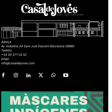
Adreça
Av. Indústria 34 Sant Just Desvern Barcelona 08960
Telèfon
+34 93 371 02 52
Email
info@casaldejoves.com