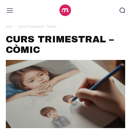
Inici
Curs Trimestral - Còmic
CURS TRIMESTRAL –
CÒMIC