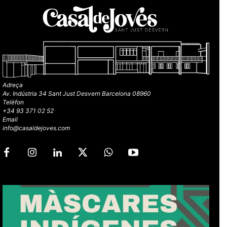
Adreça
Av. Indústria 34 Sant Just Desvern Barcelona 08960
Telèfon
+34 93 371 02 52
Email
info@casaldejoves.com