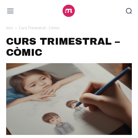
Inici
Curs Trimestral - Còmic
CURS TRIMESTRAL –
CÒMIC