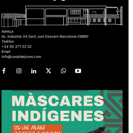
Adreça
Av. Indústria 34 Sant Just Desvern Barcelona 08960
Telèfon
+34 93 371 02 52
Email
info@casaldejoves.com