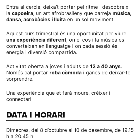
Entra al cercle, deixa’t portar pel ritme i descobreix
la
capoeira
, un art afrobrasileny que barreja
música,
dansa, acrobàcies i lluita
en un sol moviment.
Aquest curs trimestral és una oportunitat per viure
una experiència diferent
, on el cos i la música es
converteixen en llenguatge i on cada sessió és
energia i diversió compartida.
Activitat oberta a joves i adults de
12 a 40 anys
.
Només cal portar
roba còmoda
i ganes de deixar-te
sorprendre.
Una experiència que et farà moure, créixer i
connectar!
DATA I HORARI
Dimecres, del 8 d’octubre al 10 de desembre, de 19.15
h a 20.45 h