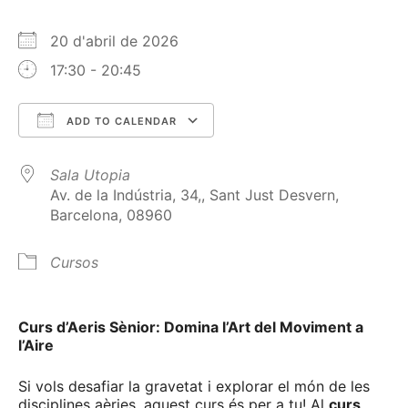
20 d'abril de 2026
17:30 - 20:45
ADD TO CALENDAR
Download ICS
Google Calendar
Sala Utopia
Av. de la Indústria, 34,, Sant Just Desvern,
Barcelona, 08960
Cursos
Curs d’Aeris Sènior: Domina l’Art del Moviment a
l’Aire
Si vols desafiar la gravetat i explorar el món de les
disciplines aèries, aquest curs és per a tu! Al
curs