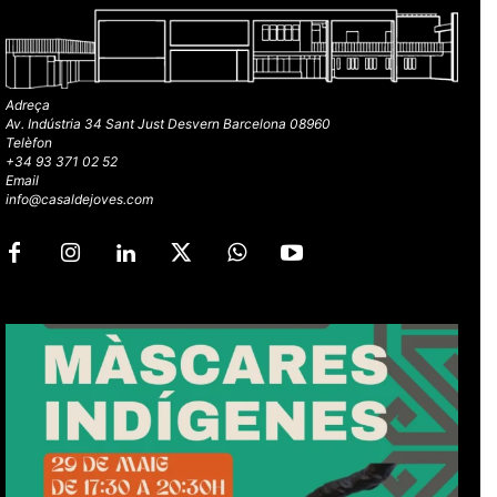
Adreça
Av. Indústria 34 Sant Just Desvern Barcelona 08960
Telèfon
+34 93 371 02 52
Email
info@casaldejoves.com