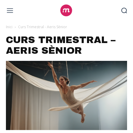
Inici
Curs Trimestral - Aeris Sènior
CURS TRIMESTRAL –
AERIS SÈNIOR