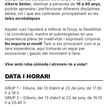
d’Aeris Sènior
, destinat a persones de
16 a 40 anys
,
podràs aprendre i perfeccionar diferents disciplines
aèries, tot i que ens centrarem principalment en les
teles acrobàtiques
.
Aquest curs t’ajudarà a millorar la força, la flexibilitat
i la coordinació, mentre et submergeixes en una
experiència plena de creativitat i expressió corporal.
No importa el nivell!
Tant si ets principiant com si ja
tens experiència, aquí trobaràs un espai per
evolucionar i gaudir del moviment a l’aire.
Vine amb roba còmoda i atreveix-te a volar!
DATA I HORARI
GRUP 1 – Dilluns, del 13 d’abril al 22 de juny, de 17.30
h a 19 h
GRUP 2 – Dilluns, del 13 d’abril al 22 de juny, de 19.15
h a 20.45 h