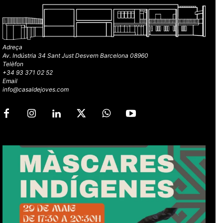
Adreça
Av. Indústria 34 Sant Just Desvern Barcelona 08960
Telèfon
+34 93 371 02 52
Email
info@casaldejoves.com