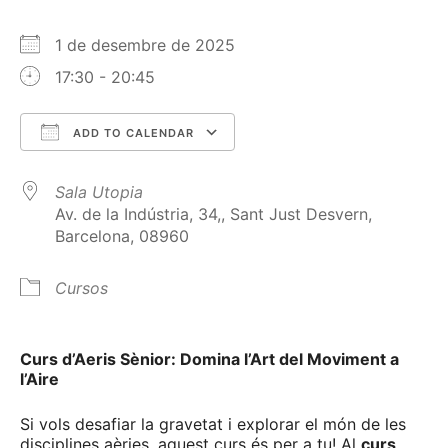
1 de desembre de 2025
17:30 - 20:45
ADD TO CALENDAR
Download ICS
Google Calendar
Sala Utopia
Av. de la Indústria, 34,, Sant Just Desvern,
Barcelona, 08960
Cursos
Curs d’Aeris Sènior: Domina l’Art del Moviment a
l’Aire
Si vols desafiar la gravetat i explorar el món de les
disciplines aèries, aquest curs és per a tu! Al
curs