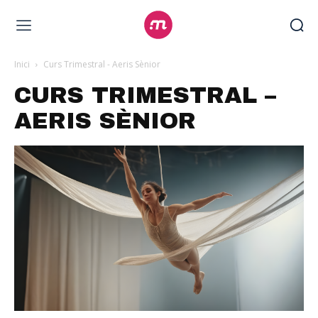
Inici
Curs Trimestral - Aeris Sènior
CURS TRIMESTRAL –
AERIS SÈNIOR