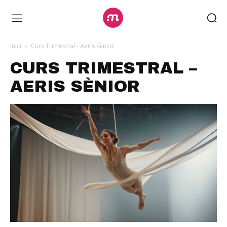
Inici
Curs Trimestral - Aeris Sènior
CURS TRIMESTRAL –
AERIS SÈNIOR