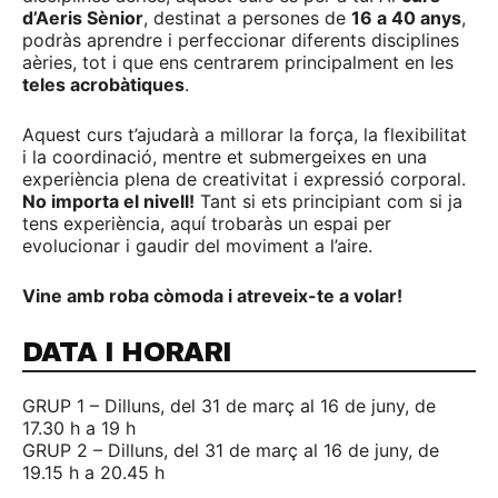
d’Aeris Sènior
, destinat a persones de
16 a 40 anys
,
podràs aprendre i perfeccionar diferents disciplines
aèries, tot i que ens centrarem principalment en les
teles acrobàtiques
.
Aquest curs t’ajudarà a millorar la força, la flexibilitat
i la coordinació, mentre et submergeixes en una
experiència plena de creativitat i expressió corporal.
No importa el nivell!
Tant si ets principiant com si ja
tens experiència, aquí trobaràs un espai per
evolucionar i gaudir del moviment a l’aire.
Vine amb roba còmoda i atreveix-te a volar!
DATA I HORARI
GRUP 1 – Dilluns, del 31 de març al 16 de juny, de
17.30 h a 19 h
GRUP 2 – Dilluns, del 31 de març al 16 de juny, de
19.15 h a 20.45 h