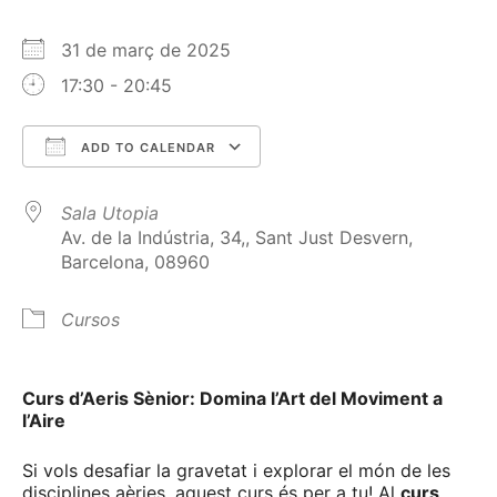
31 de març de 2025
17:30 - 20:45
ADD TO CALENDAR
Download ICS
Google Calendar
Sala Utopia
Av. de la Indústria, 34,, Sant Just Desvern,
Barcelona, 08960
Cursos
Curs d’Aeris Sènior: Domina l’Art del Moviment a
l’Aire
Si vols desafiar la gravetat i explorar el món de les
disciplines aèries, aquest curs és per a tu! Al
curs