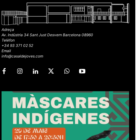
Adreça
Av. Indústria 34 Sant Just Desvern Barcelona 08960
Telèfon
+34 93 371 02 52
Email
info@casaldejoves.com