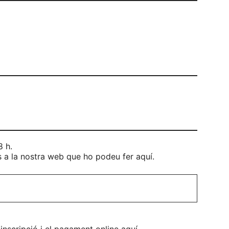
8 h.
s a la nostra web que ho podeu fer aquí.
 inscripció i el pagament online aquí.