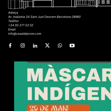
Adreça
Av. Indústria 34 Sant Just Desvern Barcelona 08960
Telèfon
+34 93 371 02 52
Email
info@casaldejoves.com