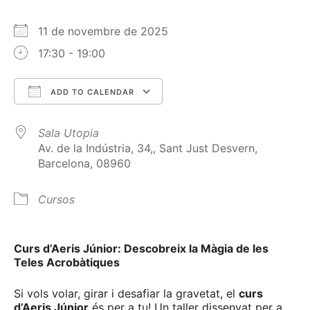
11 de novembre de 2025
17:30 - 19:00
ADD TO CALENDAR
Download ICS
Google Calendar
Sala Utopia
Av. de la Indústria, 34,, Sant Just Desvern,
Barcelona, 08960
Cursos
Curs d’Aeris Júnior: Descobreix la Màgia de les
Teles Acrobàtiques
Si vols volar, girar i desafiar la gravetat, el
curs
d’Aeris Júnior
és per a tu! Un taller dissenyat per a