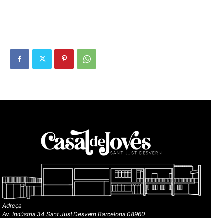
Adreça
Av. Indústria 34 Sant Just Desvern Barcelona 08960