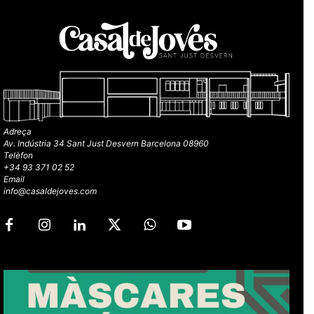
Adreça
Av. Indústria 34 Sant Just Desvern Barcelona 08960
Telèfon
+34 93 371 02 52
Email
info@casaldejoves.com