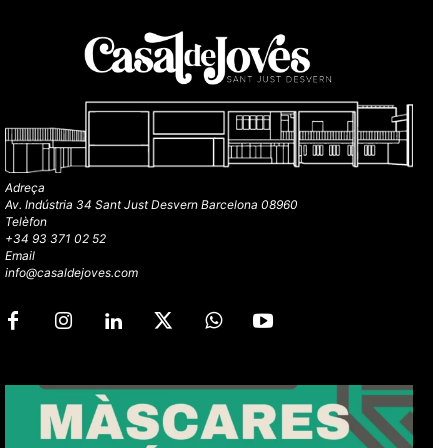
Adreça
Av. Indústria 34 Sant Just Desvern Barcelona 08960
Telèfon
+34 93 371 02 52
Email
info@casaldejoves.com