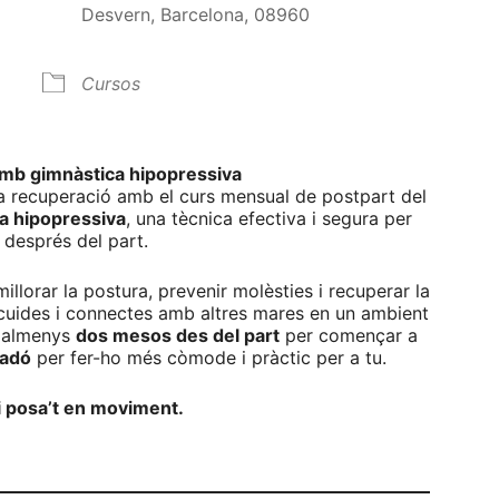
Desvern, Barcelona, 08960
Cursos
alendar
iCalendar
Office 365
amb gimnàstica hipopressiva
va recuperació amb el curs mensual de postpart del
a hipopressiva
, una tècnica efectiva i segura per
à després del part.
illorar la postura, prevenir molèsties i recuperar la
et cuides i connectes amb altres mares en un ambient
t almenys
dos mesos des del part
per començar a
nadó
per fer-ho més còmode i pràctic per a tu.
 i posa’t en moviment.