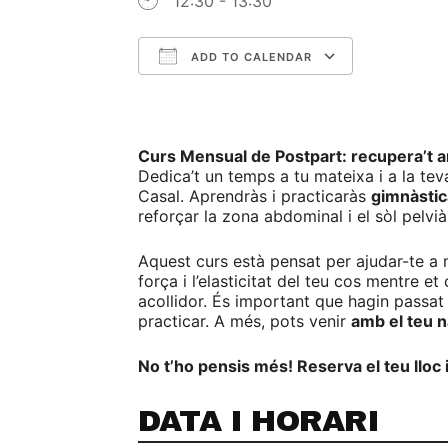
12:30 - 13:30
ADD TO CALENDAR
Download ICS
Google C
Curs Mensual de Postpart: recupera’t 
Dedica’t un temps a tu mateixa i a la te
Casal. Aprendràs i practicaràs
gimnàstic
reforçar la zona abdominal i el sòl pelvi
Aquest curs està pensat per ajudar-te a m
força i l’elasticitat del teu cos mentre 
acollidor. És important que hagin passa
practicar. A més, pots venir
amb el teu 
No t’ho pensis més! Reserva el teu lloc
DATA I HORARI