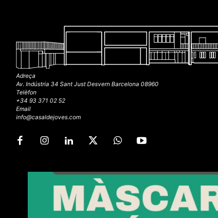
Adreça
Av. Indústria 34 Sant Just Desvern Barcelona 08960
Telèfon
+34 93 371 02 52
Email
info@casaldejoves.com