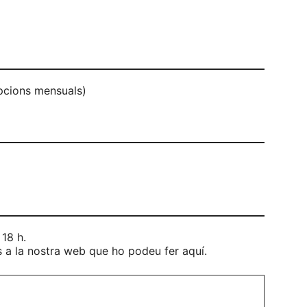
ipcions mensuals)
 18 h.
s a la nostra web que ho podeu fer aquí.