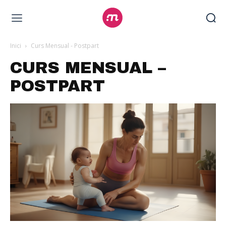
Inici
Curs Mensual - Postpart
CURS MENSUAL –
POSTPART