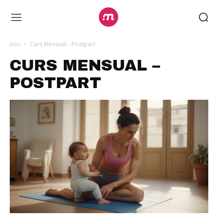
Inici
Curs Mensual - Postpart
CURS MENSUAL –
POSTPART